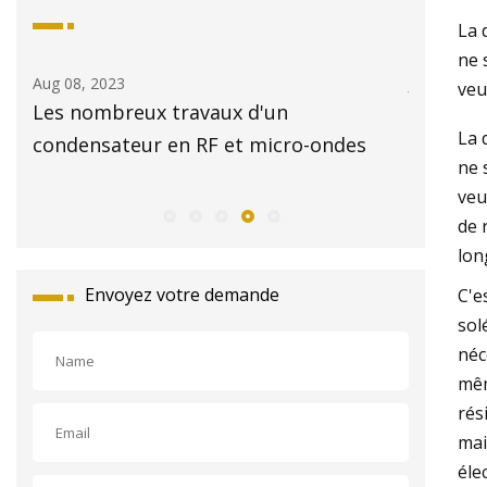
La 
ne 
Aug 08, 2023
Jul 28, 202
veu
on
Les nombreux travaux d'un
Projet 
La 
condensateur en RF et micro-ondes
diodes e
ne 
veu
de 
lon
Envoyez votre demande
C'e
sol
néc
mêm
rés
mai
éle