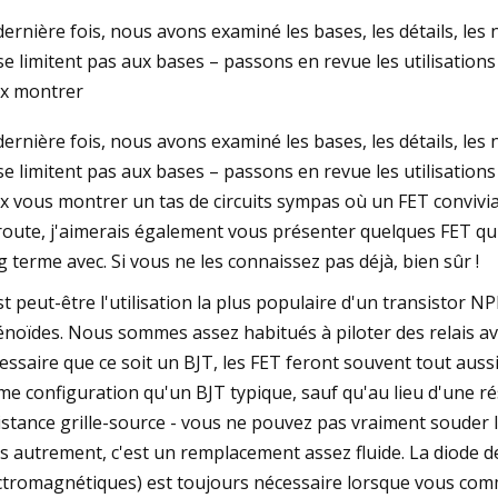
dernière fois, nous avons examiné les bases, les détails, les
se limitent pas aux bases – passons en revue les utilisations
3
Dec 06, 2023
x montrer
ETMOS pour développer des
Marché des régulate
dernière fois, nous avons examiné les bases, les détails, les
t des transistors ultrarapides...
Alimentation stabili
se limitent pas aux bases – passons en revue les utilisations
x vous montrer un tas de circuits sympas où un FET convivial
route, j'aimerais également vous présenter quelques FET qui,
g terme avec. Si vous ne les connaissez pas déjà, bien sûr !
st peut-être l'utilisation la plus populaire d'un transistor N
énoïdes. Nous sommes assez habitués à piloter des relais a
essaire que ce soit un BJT, les FET feront souvent tout aussi 
e configuration qu'un BJT typique, sauf qu'au lieu d'une ré
istance grille-source - vous ne pouvez pas vraiment souder l
s autrement, c'est un remplacement assez fluide. La diode d
ctromagnétiques) est toujours nécessaire lorsque vous commu