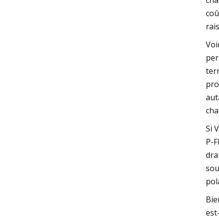
cha
coû
rai
Voi
per
ter
pro
aut
cha
Si 
P-F
dra
sou
pol
Bie
est