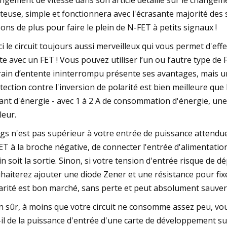
ngement de vitesse dans son article détaillé sur le change
teuse, simple et fonctionnera avec l'écrasante majorité de
sons de plus pour faire le plein de N-FET à petits signaux !
ci le circuit toujours aussi merveilleux qui vous permet d'eff
te avec un FET ! Vous pouvez utiliser l’un ou l’autre type de 
rain d’entente ininterrompu présente ses avantages, mais 
tection contre l'inversion de polarité est bien meilleure que l
ant d'énergie - avec 1 à 2 A de consommation d'énergie, une
leur.
Vgs n'est pas supérieur à votre entrée de puissance attendue,
ET à la broche négative, de connecter l'entrée d'alimentation
in soit la sortie. Sinon, si votre tension d'entrée risque de d
haiterez ajouter une diode Zener et une résistance pour fixer
arité est bon marché, sans perte et peut absolument sauve
n sûr, à moins que votre circuit ne consomme assez peu, vous
-il de la puissance d'entrée d'une carte de développement su