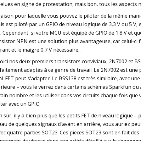
felues en signe de protestation, mais bon, tous les aspects 
raison pour laquelle vous pouvez le piloter de la même manièr
ais est piloté par un GPIO de niveau logique de 3,3 V ou 5 V, e
. Cependant, si votre MCU est équipé de GPIO de 1,8 V et que
nsistor NPN est une solution plus avantageuse, car celui-ci
rant et le maigre 0,7 V nécessaire. .
voici nos deux premiers transistors conviviaux, 2N7002 et BS
faitement adaptés à ce genre de travail. Le 2N7002 est une 
N-FET peut s'adapter. Le BSS138 est très similaire, avec un
érieure – vous le verrez dans certains schémas Sparkfun ou 
tain nombre et les utiliser dans vos circuits chaque fois qu
oter avec un GPIO.
n sûr, il y a bien plus que les petits FET de niveau logique –
eau de quelques signaux d'avant en arrière, vous auriez peut
vec quatre parties SOT23. Ces pièces SOT23 sont en fait des F