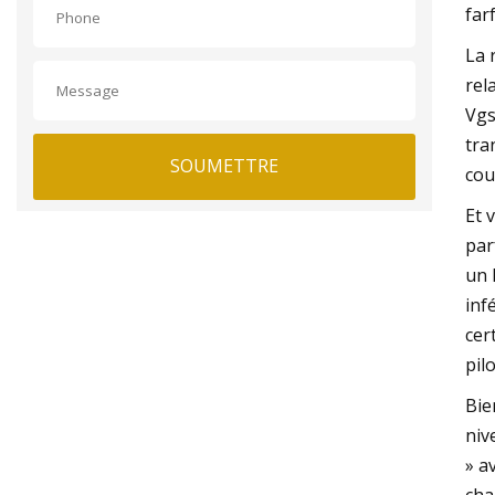
far
La 
rel
Vgs
tra
SOUMETTRE
cou
Et 
par
un 
inf
cer
pil
Bie
niv
» a