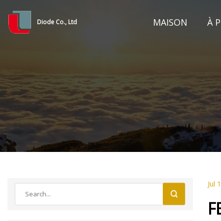
MAISON
À 
Diode Co., Ltd
Jul 
F