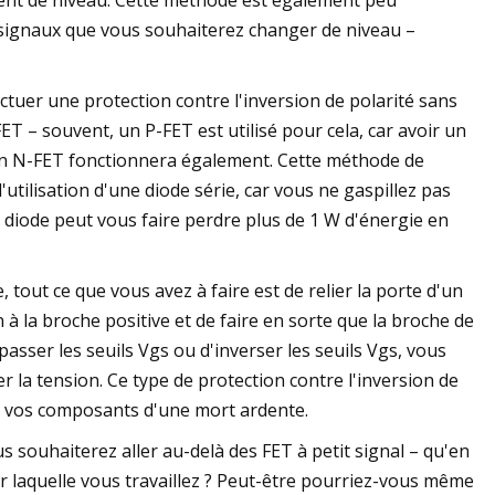
ment de niveau. Cette méthode est également peu
s signaux que vous souhaiterez changer de niveau –
ectuer une protection contre l'inversion de polarité sans
FET – souvent, un P-FET est utilisé pour cela, car avoir un
un N-FET fonctionnera également. Cette méthode de
'utilisation d'une diode série, car vous ne gaspillez pas
 diode peut vous faire perdre plus de 1 W d'énergie en
 tout ce que vous avez à faire est de relier la porte d'un
 à la broche positive et de faire en sorte que la broche de
épasser les seuils Vgs ou d'inverser les seuils Vgs, vous
 la tension. Ce type de protection contre l'inversion de
r vos composants d'une mort ardente.
 souhaiterez aller au-delà des FET à petit signal – qu'en
r laquelle vous travaillez ? Peut-être pourriez-vous même