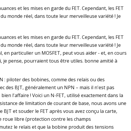
 nuances et les mises en garde du FET. Cependant, les FET
 du monde réel, dans toute leur merveilleuse variété ! Je
urs de tension 2023
 nuances et les mises en garde du FET. Cependant, les FET
satrice : une entrée
 du monde réel, dans toute leur merveilleuse variété ! Je
, en particulier un MOSFET, peut vous aider - et, en cours
 je pense, pourraient tous être utiles. bonne amitié à
PN : piloter des bobines, comme des relais ou des
vec des BJT, généralement un NPN – mais il n'est pas
bien l'affaire ! Voici un N-FET, utilisé exactement dans la
sistance de limitation de courant de base, nous avons une
e BJT et souder le FET après vous avez conçu la carte,
e roue libre (protection contre les champs
tez le relais et que la bobine produit des tensions