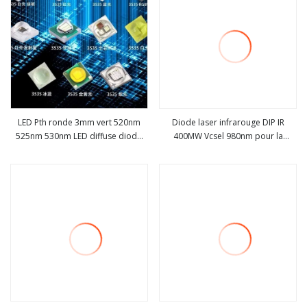
LED Pth ronde 3mm vert 520nm
Diode laser infrarouge DIP IR
525nm 530nm LED diffuse diode
400MW Vcsel 980nm pour la
Voir plus
Voir plus
LED cristalline 3mm
beauté médicale