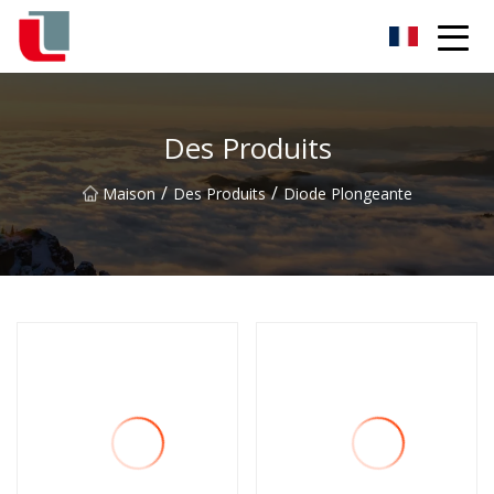
Diode Co., Ltd
Des Produits
/
/
Maison
Des Produits
Diode Plongeante