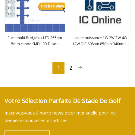
Puce multi Bridgelux LED 255nm
Haute puissance 1W 2W 3W 4W
5mm ronde SMD LED Diode
12W DIP 808nm 850nm 940nm IR
Voir plus
Voir plus
électroluminescente DIP
pour Diode Laser infrarouge Vcsel
980nm pour lumière de
supplément de beauté médicale
1
2
Votre Sélection Parfaite De Stade De Golf
Inscrivez-vous à notre newsletter mensuelle pour les
dernières nouvelles et articles