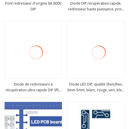
Pont redresseur d'origine 8A 800V
Diode DIP récupération rapide,
DIP
redresseur haute puissance, prise
Voir plus
Voir plus
directe
Diode de redresseurs à
Diode LED DIP, qualité Shenzhen,
récupération ultra rapide DIP Sf51
3mm 5mm, blanc, rouge, vert, bleu,
Voir plus
Voir plus
50V 5A
0.06W, 3mm, 5mm, 8mm, offre
spéciale