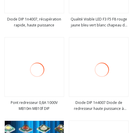
Diode DIP 1n4007, récupération
Qualité Visible LED F3 F5 F8 rouge
rapide, haute puissance
jaune bleu vert blanc chapeau de
Voir plus
Voir plus
paille pieds courts 3mm 5mm
8mm 10mm Type puce DIP Diode
LED
Pont redresseur 0,8A 1000V
Diode DIP 1n4007 Diode de
MB10m MB10f DIP
redresseur haute puissance à
Voir plus
Voir plus
récupération rapide In4007