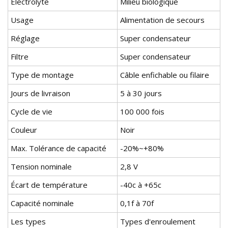
Électrolyte
Milieu biologique
Usage
Alimentation de secours
Réglage
Super condensateur
Filtre
Super condensateur
Type de montage
Câble enfichable ou filaire
Jours de livraison
5 à 30 jours
Cycle de vie
100 000 fois
Couleur
Noir
Max. Tolérance de capacité
-20%~+80%
Tension nominale
2,8 V
Écart de température
-40c à +65c
Capacité nominale
0,1f à 70f
Les types
Types d'enroulement