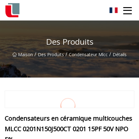
Diode Co., Ltd
Des Produits
/
/
/
Maison
Des Produits
Condensateur Mlcc
Détails
Condensateurs en céramique multicouches
MLCC 0201N150J500CT 0201 15PF 50V NPO