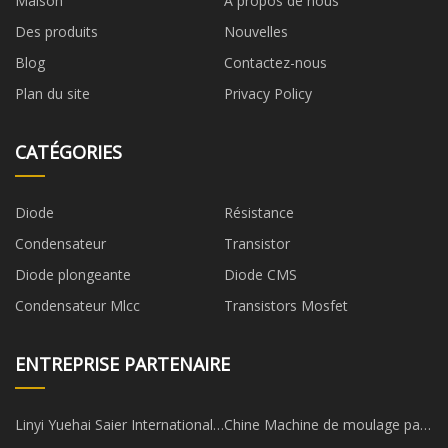
Maison
À propos de nous
Des produits
Nouvelles
Blog
Contactez-nous
Plan du site
Privacy Policy
CATÉGORIES
Diode
Résistance
Condensateur
Transistor
Diode plongeante
Diode CMS
Condensateur Mlcc
Transistors Mosfet
ENTREPRISE PARTENAIRE
Linyi Yuehai Saier International
Chine Machine de moulage par
Trading Société Ltd
compression de bouchons en