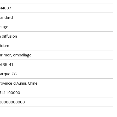
N4007
tandard
ouge
 diffusion
licium
ar mer, emballage
AIRE-41
arque ZG
rovince d'Auhui, Chine
541100000
00000000000