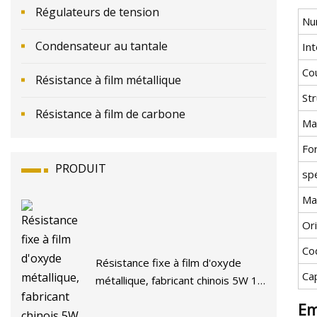
Régulateurs de tension
Nu
Condensateur au tantale
In
Co
Résistance à film métallique
St
Résistance à film de carbone
Ma
For
PRODUIT
spé
Ma
Or
Co
Résistance fixe à film d'oxyde
Ca
métallique, fabricant chinois 5W 10
Ohm
Em