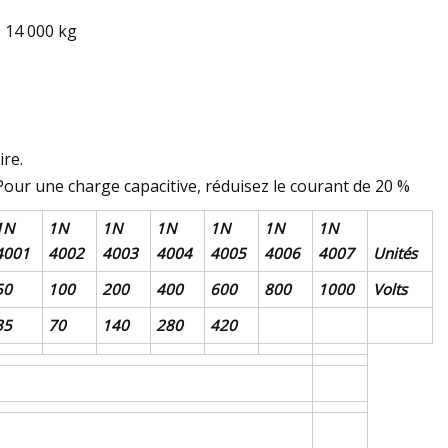
s 14 000 kg
ire.
our une charge capacitive, réduisez le courant de 20 %
1N
1N
1N
1N
1N
1N
1N
4001
4002
4003
4004
4005
4006
4007
Unités
50
100
200
400
600
800
1000
Volts
35
70
140
280
420