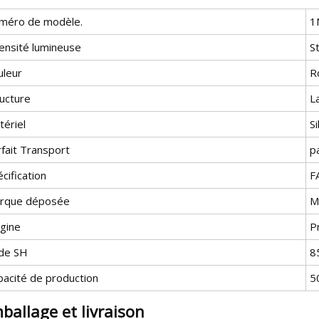
méro de modèle.
1
tensité lumineuse
S
uleur
R
ructure
La
tériel
Si
fait Transport
p
cification
F
rque déposée
M
igine
P
de SH
8
pacité de production
5
ballage et livraison