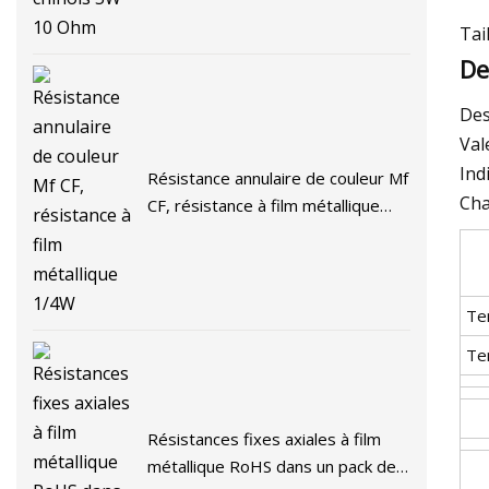
Tai
De
Des
Val
Ind
Résistance annulaire de couleur Mf
Cha
CF, résistance à film métallique
1/4W
Te
Te
Résistances fixes axiales à film
métallique RoHS dans un pack de