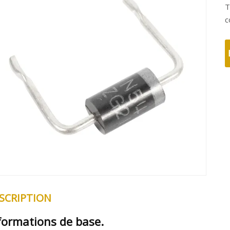
T
c
SCRIPTION
formations de base.