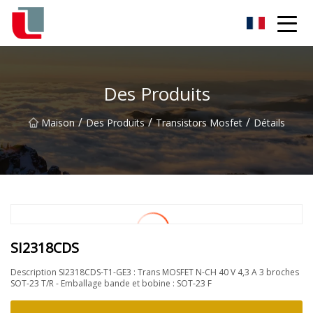
Diode Co., Ltd
Des Produits
/
/
/
Maison
Des Produits
Transistors Mosfet
Détails
SI2318CDS
Description SI2318CDS-T1-GE3 : Trans MOSFET N-CH 40 V 4,3 A 3 broches
SOT-23 T/R - Emballage bande et bobine : SOT-23 F