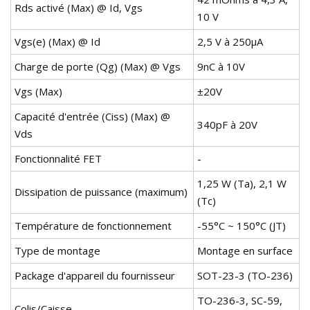
Rds activé (Max) @ Id, Vgs
10 V
Vgs(e) (Max) @ Id
2,5 V à 250µA
Charge de porte (Qg) (Max) @ Vgs
9nC à 10V
Vgs (Max)
±20V
Capacité d'entrée (Ciss) (Max) @
340pF à 20V
Vds
Fonctionnalité FET
-
1,25 W (Ta), 2,1 W
Dissipation de puissance (maximum)
(Tc)
Température de fonctionnement
-55°C ~ 150°C (JT)
Type de montage
Montage en surface
Package d'appareil du fournisseur
SOT-23-3 (TO-236)
TO-236-3, SC-59,
Colis/Caisse