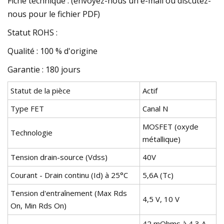
Fiche technique : (envoyez-nous un e-mail ou discutez-
nous pour le fichier PDF)
Statut ROHS :
Qualité : 100 % d'origine
Garantie : 180 jours
Statut de la pièce
Actif
Type FET
Canal N
MOSFET (oxyde
Technologie
métallique)
Tension drain-source (Vdss)
40V
Courant - Drain continu (Id) à 25°C
5,6A (Tc)
Tension d'entraînement (Max Rds
4,5 V, 10 V
On, Min Rds On)
42 mOhms à 4,3 A,